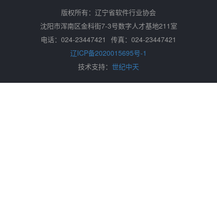
版权所有：辽宁省软件行业协会
沈阳市浑南区金科街7-3号数字人才基地211室
电话：024-23447421
传真：024-23447421
辽ICP备2020015695号-1
技术支持：
世纪中天